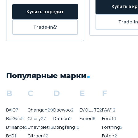
Популярные марки
B
C
D
E
F
BAIC
7
Changan
29
Daewoo
2
EVOLUTE
2
FAW
12
BelGee
5
Chery
27
Datsun
2
Exeed
6
Ford
10
Brilliance
5
Chevrolet
12
Dongfeng
10
Forthing
5
BYD
1
Citroen
12
Foton
2