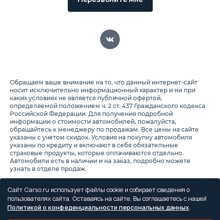
Обращаем ваше внимание на то, что данный интернет-сайт
носит исключительно информационный характер и ни при
каких условиях не является публичной офертой,
определяемой положением ч. 2 ст. 437 Гражданского кодекса
Российской Федерации. Для получения подробной
информации о стоимости автомобилей, пожалуйста,
обращайтесь к менеджеру по продажам. Все цены на сайте
указаны с учетом скидок. Условия на покупку автомобиля
указаны по кредиту и включают в себя обязательные
страховые продукты, которые оплачиваются отдельно.
Автомобили есть в наличии и на заказ, подробно можете
узнать в отделе продаж.
Предоставляя свои персональные данные и используя
настоящий веб-сайт, Вы соглашаетесь с обработкой Ваших
Сайт Carso.ru использует файлы cookie и собирает сведения о
персональных данных и принимаете условия их обработки.
пользователях сайта. Оставаясь на сайте, Вы соглашаетесь с нашей
Политикой о конфеденциальности персональных данных
.
Политика конфиденциальности