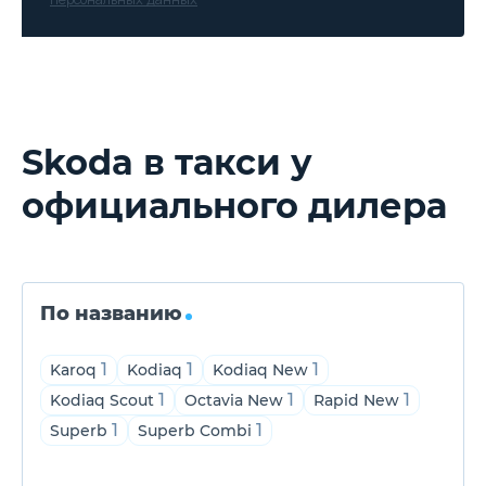
Skoda в такси у
официального дилера
По названию
1
1
1
Karoq
Kodiaq
Kodiaq New
1
1
1
Kodiaq Scout
Octavia New
Rapid New
1
1
Superb
Superb Combi