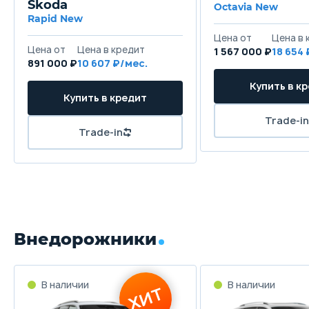
Skoda
Octavia New
Rapid New
Цена от
Цена в 
Цена от
Цена в кредит
1 567 000 ₽
18 654 
891 000 ₽
10 607 ₽/мес.
Купить в к
Купить в кредит
Trade-in
Trade-in
Внедорожники
В наличии
В наличии
ХИТ