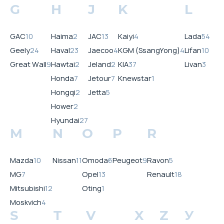
G
H
J
K
L
GAC
10
Haima
2
JAC
13
Kaiyi
4
Lada
54
Geely
24
Haval
23
Jaecoo
4
KGM (SsangYong)
4
Lifan
10
Great Wall
9
Hawtai
2
Jeland
2
KIA
37
Livan
3
Honda
7
Jetour
7
Knewstar
1
Hongqi
2
Jetta
5
Hower
2
Hyundai
27
M
N
O
P
R
Mazda
10
Nissan
11
Omoda
6
Peugeot
9
Ravon
5
MG
7
Opel
13
Renault
18
Mitsubishi
12
Oting
1
Moskvich
4
S
T
V
X
Z
У