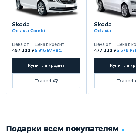
Skoda
Skoda
Octavia Combi
Octavia
Цена от
Цена в кредит
Цена от
Цена в к
497 000 ₽
5 916 ₽/мес.
477 000 ₽
5 678 ₽/
Купить в кредит
Купить в к
Trade-in
Trade-in
Подарки всем покупателям