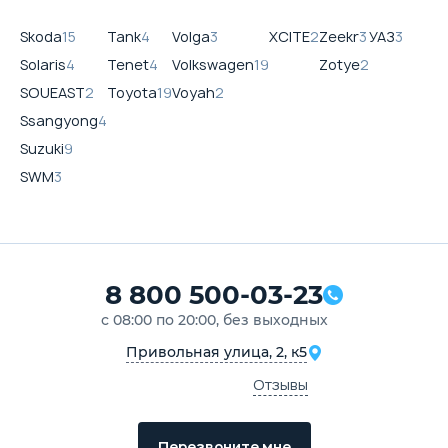
Skoda
15
Tank
4
Volga
3
XCITE
2
Zeekr
3
УАЗ
3
Solaris
4
Tenet
4
Volkswagen
19
Zotye
2
SOUEAST
2
Toyota
19
Voyah
2
Ssangyong
4
Suzuki
9
SWM
3
8 800 500-03-23
с 08:00 по 20:00, без выходных
Привольная улица, 2, к5
Отзывы
Перезвоните мне